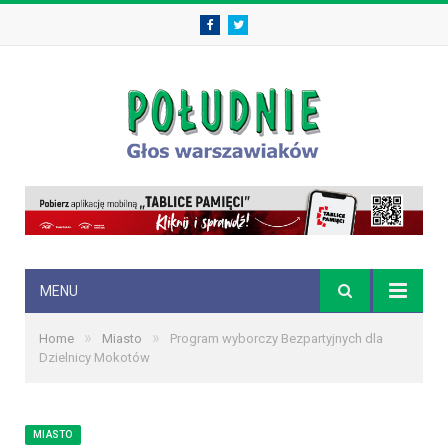
Facebook
Twitter
MENU
»
»
Home
Miasto
Program wyborczy Bezpartyjnych dla
Dzielnicy Mokotów
MIASTO