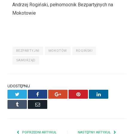
Andrzej Rogiński, pełnomocnik Bezpartyjnych na
Mokotowie
BEZPARTYJNI
MOKOTÓW
ROGIŃSKI
SAMORZĄD
UDOSTĘPNIJ
Twitter
Facebook
Google+
Pinterest
LinkedIn
Tumblr
Email
POPRZEDNI ARTYKUŁ
NASTĘPNY ARTYKUŁ