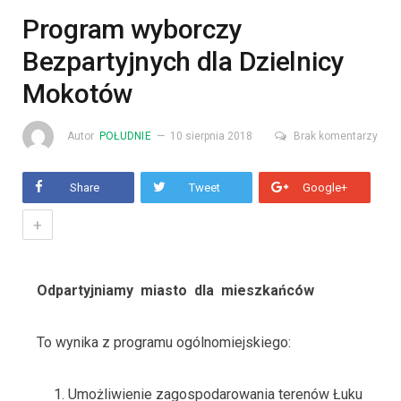
Program wyborczy
Bezpartyjnych dla Dzielnicy
Mokotów
Autor
POŁUDNIE
10 sierpnia 2018
Brak komentarzy
Share
Tweet
Google+
+
Odpartyjniamy miasto dla mieszkańców
To wynika z programu ogólnomiejskiego:
Umożliwienie zagospodarowania terenów Łuku