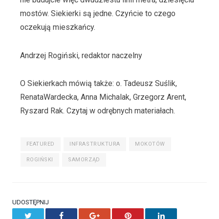
mostów. Siekierki są jedne. Czyńcie to czego
oczekują mieszkańcy.
Andrzej Rogiński, redaktor naczelny
O Siekierkach mówią także: o. Tadeusz Suślik,
RenataWardecka, Anna Michalak, Grzegorz Arent,
Ryszard Rak. Czytaj w odrębnych materiałach.
FEATURED
INFRASTRUKTURA
MOKOTÓW
ROGIŃSKI
SAMORZĄD
UDOSTĘPNIJ
Twitter
Facebook
Google+
Pinterest
LinkedIn