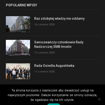
POPULARNE WPISY
Raz zdobytej władzy nie oddamy
16 czerwca 2026
Samozwańczy członkowie Rady
Nadzorczej SMB Imielin
15 czerwca 2026
Rada Osiedla Augustówka
11 czerwca 2026
Ta strona korzysta z ciasteczek aby świadczyć usługi na
najwyższym poziomie. Dalsze korzystanie ze strony oznacza,
Copyright © 2017
że zgadzasz się na ich użycie.