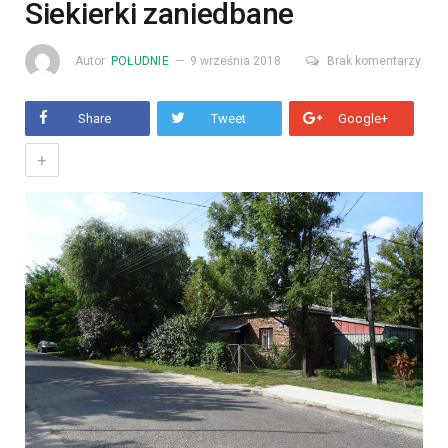
Siekierki zaniedbane
Autor
POŁUDNIE
9 września 2018
Brak komentarzy
Share
Tweet
Google+
+