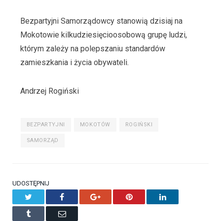
Bezpartyjni Samorządowcy stanowią dzisiaj na
Mokotowie kilkudziesięcioosobową grupę ludzi,
którym zależy na polepszaniu standardów
zamieszkania i życia obywateli.
Andrzej Rogiński
BEZPARTYJNI
MOKOTÓW
ROGIŃSKI
SAMORZĄD
UDOSTĘPNIJ
Twitter
Facebook
Google+
Pinterest
LinkedIn
Tumblr
Email