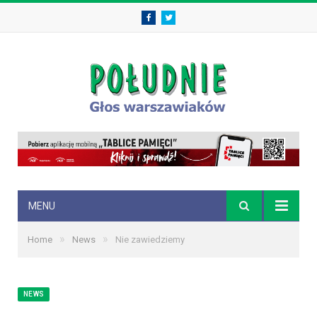
Facebook
Twitter
MENU
»
»
Home
News
Nie zawiedziemy
NEWS