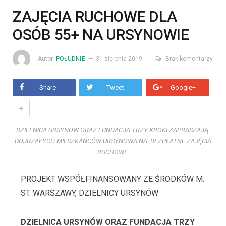
ZAJĘCIA RUCHOWE DLA
OSÓB 55+ NA URSYNOWIE
Autor
POŁUDNIE
31 sierpnia 2019
Brak komentarzy
Share
Tweet
Google+
+
DZIELNICA URSYNÓW ORAZ FUNDACJA TRZY KROKI ZAPRASZAJĄ
DOJRZAŁYCH MIESZKAŃCÓW URSYNOWA NA BEZPŁATNE ZAJĘCIA
RUCHOWE.
PROJEKT WSPÓŁFINANSOWANY ZE ŚRODKÓW M.
ST. WARSZAWY, DZIELNICY URSYNÓW
DZIELNICA URSYNÓW ORAZ FUNDACJA TRZY