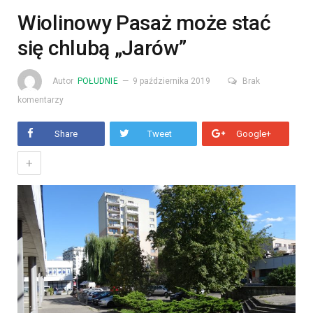
Wiolinowy Pasaż może stać
się chlubą „Jarów”
Autor
POŁUDNIE
9 października 2019
Brak
komentarzy
Share
Tweet
Google+
+