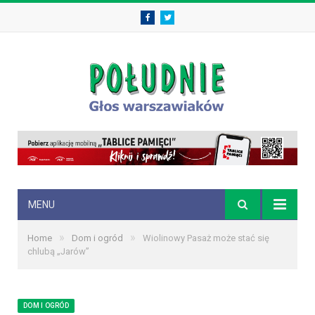
Facebook
Twitter
MENU
»
»
Home
Dom i ogród
Wiolinowy Pasaż może stać się
chlubą „Jarów”
DOM I OGRÓD