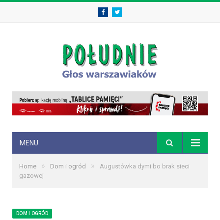
Facebook
Twitter
MENU
»
»
Home
Dom i ogród
Augustówka dymi bo brak sieci
gazowej
DOM I OGRÓD