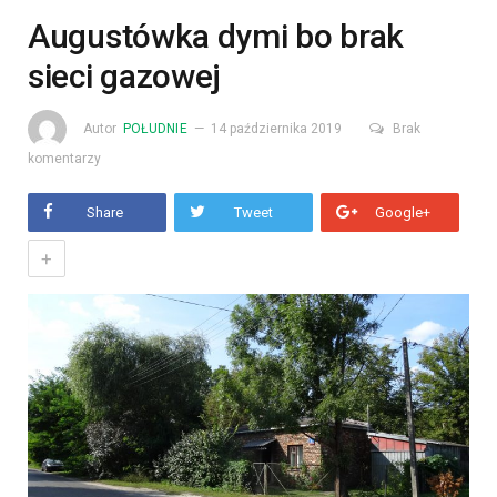
Augustówka dymi bo brak
sieci gazowej
Autor
POŁUDNIE
14 października 2019
Brak
komentarzy
Share
Tweet
Google+
+