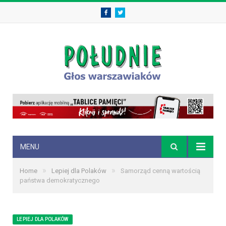
Facebook
Twitter
MENU
»
»
Home
Lepiej dla Polaków
Samorząd cenną wartością
państwa demokratycznego
LEPIEJ DLA POLAKÓW