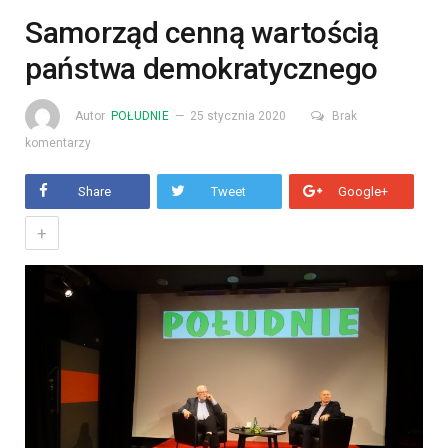
Samorząd cenną wartością
państwa demokratycznego
Autor
POŁUDNIE
25 stycznia 2020
Brak
komentarzy
Share
Tweet
Google+
+