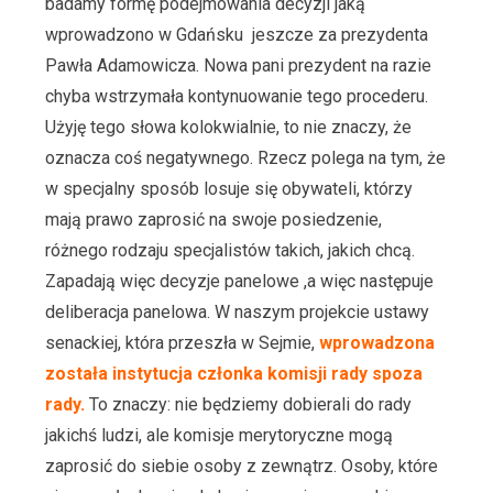
badamy formę podejmowania decyzji jaką
wprowadzono w Gdańsku jeszcze za prezydenta
Pawła Adamowicza. Nowa pani prezydent na razie
chyba wstrzymała kontynuowanie tego procederu.
Użyję tego słowa kolokwialnie, to nie znaczy, że
oznacza coś negatywnego. Rzecz polega na tym, że
w specjalny sposób losuje się obywateli, którzy
mają prawo zaprosić na swoje posiedzenie,
różnego rodzaju specjalistów takich, jakich chcą.
Zapadają więc decyzje panelowe ,a więc następuje
deliberacja panelowa. W naszym projekcie ustawy
senackiej, która przeszła w Sejmie,
wprowadzona
została instytucja członka komisji rady spoza
rady.
To znaczy: nie będziemy dobierali do rady
jakichś ludzi, ale komisje merytoryczne mogą
zaprosić do siebie osoby z zewnątrz. Osoby, które