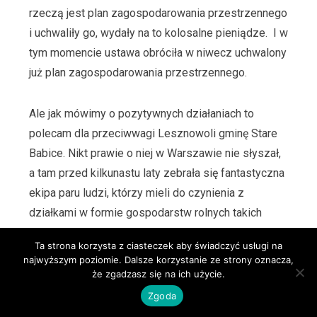
rzeczą jest plan zagospodarowania przestrzennego
i uchwaliły go, wydały na to kolosalne pieniądze. I w
tym momencie ustawa obróciła w niwecz uchwalony
już plan zagospodarowania przestrzennego.
Ale jak mówimy o pozytywnych działaniach to
polecam dla przeciwwagi Lesznowoli gminę Stare
Babice. Nikt prawie o niej w Warszawie nie słyszał,
a tam przed kilkunastu laty zebrała się fantastyczna
ekipa paru ludzi, którzy mieli do czynienia z
działkami w formie gospodarstw rolnych takich
długich na półtora kilometra i szerokich na 15
Ta strona korzysta z ciasteczek aby świadczyć usługi na
metrów. Bo to jest z kolei efekt polskiego prawa
najwyższym poziomie. Dalsze korzystanie ze strony oznacza,
dziedziczenia. U nas nie było nigdy primogenitury i
że zgadzasz się na ich użycie.
ojciec przydzielał każdemu po kawałku i zwykle
Zgoda
wzdłuż. No i taką przestrzeń tam też miejscowi