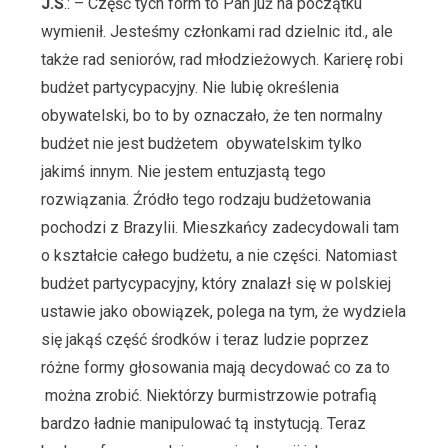
J.S
.: – Część tych form to Pan już na początku
wymienił. Jesteśmy członkami rad dzielnic itd., ale
także rad seniorów, rad młodzieżowych. Karierę robi
budżet partycypacyjny. Nie lubię określenia
obywatelski, bo to by oznaczało, że ten normalny
budżet nie jest budżetem obywatelskim tylko
jakimś innym. Nie jestem entuzjastą tego
rozwiązania. Źródło tego rodzaju budżetowania
pochodzi z Brazylii. Mieszkańcy zadecydowali tam
o kształcie całego budżetu, a nie części. Natomiast
budżet partycypacyjny, który znalazł się w polskiej
ustawie jako obowiązek, polega na tym, że wydziela
się jakąś część środków i teraz ludzie poprzez
różne formy głosowania mają decydować co za to
można zrobić. Niektórzy burmistrzowie potrafią
bardzo ładnie manipulować tą instytucją. Teraz