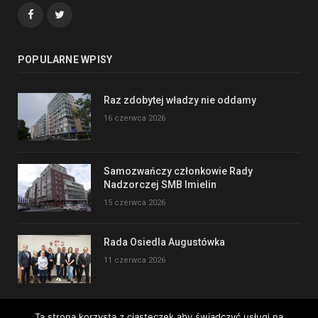
Facebook
Twitter
POPULARNE WPISY
Raz zdobytej władzy nie oddamy
16 czerwca 2026
Samozwańczy członkowie Rady
Nadzorczej SMB Imielin
15 czerwca 2026
Rada Osiedla Augustówka
11 czerwca 2026
Ta strona korzysta z ciasteczek aby świadczyć usługi na