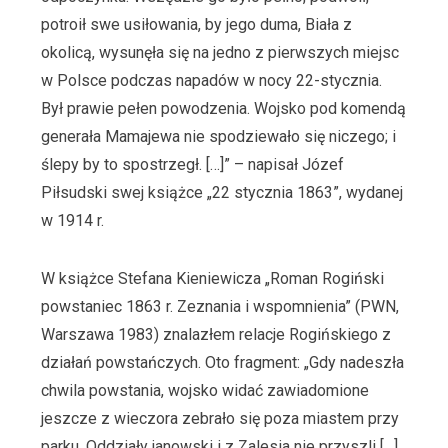
potroił swe usiłowania, by jego duma, Biała z
okolicą, wysunęła się na jedno z pierwszych miejsc
w Polsce podczas napadów w nocy 22-stycznia.
Był prawie pełen powodzenia. Wojsko pod komendą
generała Mamajewa nie spodziewało się niczego; i
ślepy by to spostrzegł. […]” – napisał Józef
Piłsudski swej książce „22 stycznia 1863”, wydanej
w 1914 r.
W książce Stefana Kieniewicza „Roman Rogiński
powstaniec 1863 r. Zeznania i wspomnienia” (PWN,
Warszawa 1983) znalazłem relacje Rogińskiego z
działań powstańczych. Oto fragment: „Gdy nadeszła
chwila powstania, wojsko widać zawiadomione
jeszcze z wieczora zebrało się poza miastem przy
parku. Oddziały janowski i z Zalesia nie przyszli […]