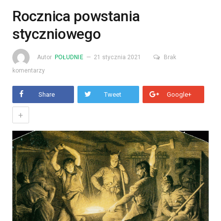
Rocznica powstania
styczniowego
Autor
POŁUDNIE
21 stycznia 2021
Brak
komentarzy
Share
Tweet
Google+
+