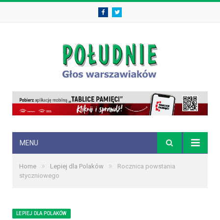
Facebook
Twitter
MENU
»
»
Home
Lepiej dla Polaków
Rocznica powstania
styczniowego
LEPIEJ DLA POLAKÓW