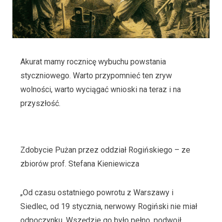
Akurat mamy rocznicę wybuchu powstania
styczniowego. Warto przypomnieć ten zryw
wolności, warto wyciągać wnioski na teraz i na
przyszłość.
Zdobycie Pużan przez oddział Rogińskiego – ze
zbiorów prof. Stefana Kieniewicza
„Od czasu ostatniego powrotu z Warszawy i
Siedlec, od 19 stycznia, nerwowy Rogiński nie miał
odpoczynku. Wszędzie go było pełno, podwoił,