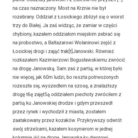
na czas naznaczony. Most na Krznie nie był
rozebrany. Oddział z Łosickiego zbliżył się o wiorst
trzy do Białej. Ja zaś widząc, że zamiar w części
chybiony, kazałem oddziałom miejskim zebrać się
na probostwo, a Baltazarowi Wolaninowi zejść z
Łosickiej drogi i zająć trak[t]Janowski. Również
rozkazałem Kazimierzowi Bogusławskiemu zwrócić
na drogę Janowską. Sam zaś z partią, w której było
nie więcej, jak 60m ludzi, bo reszta potrwożonych
rozeszła się, wyszedłem na szosę, a znalazłszy
drogę t6ę zajęt5ą oddziałem piechoty zwróciłem z
partią ku Janowskiej drodze i gdym przeszedł
przez rynek i wychodził z miasta, zostałem
zaatakowany przez kozaków. Przykrywszy odwrót
swój strzelcami, kazałem kosynierom w jednej
kolumnie iść na drogę Janowska ku dworowi