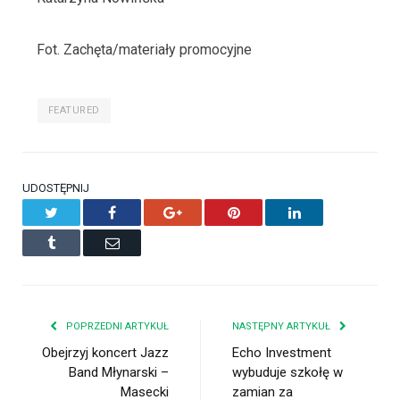
Fot. Zachęta/materiały promocyjne
FEATURED
UDOSTĘPNIJ
Twitter
Facebook
Google+
Pinterest
LinkedIn
Tumblr
Email
POPRZEDNI ARTYKUŁ
NASTĘPNY ARTYKUŁ
Obejrzyj koncert Jazz
Echo Investment
Band Młynarski –
wybuduje szkołę w
Masecki
zamian za