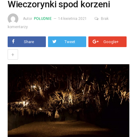
Wieczorynki spod korzeni
Autor
POŁUDNIE
14 kwietnia 2021
Brak
komentarzy
Share
Tweet
Google+
+