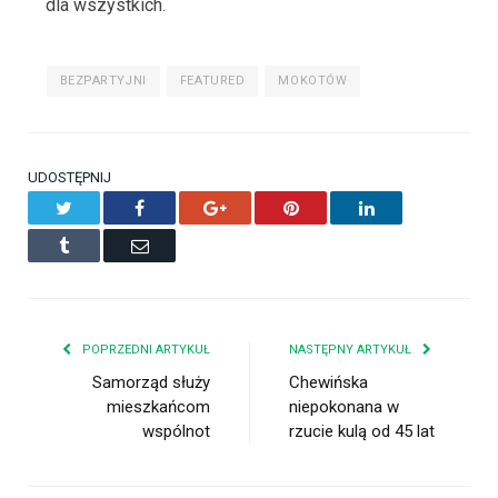
dla wszystkich.
BEZPARTYJNI
FEATURED
MOKOTÓW
UDOSTĘPNIJ
Twitter
Facebook
Google+
Pinterest
LinkedIn
Tumblr
Email
POPRZEDNI ARTYKUŁ
NASTĘPNY ARTYKUŁ
Samorząd służy
Chewińska
mieszkańcom
niepokonana w
wspólnot
rzucie kulą od 45 lat