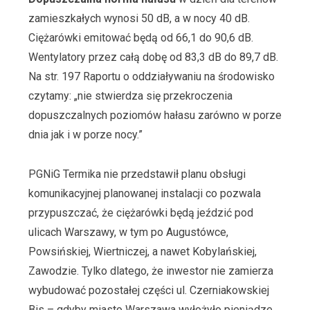
zamieszkałych wynosi 50 dB, a w nocy 40 dB.
Ciężarówki emitować będą od 66,1 do 90,6 dB.
Wentylatory przez całą dobę od 83,3 dB do 89,7 dB.
Na str. 197 Raportu o oddziaływaniu na środowisko
czytamy: „nie stwierdza się przekroczenia
dopuszczalnych poziomów hałasu zarówno w porze
dnia jak i w porze nocy.”
PGNiG Termika nie przedstawił planu obsługi
komunikacyjnej planowanej instalacji co pozwala
przypuszczać, że ciężarówki będą jeździć pod
ulicach Warszawy, w tym po Augustówce,
Powsińskiej, Wiertniczej, a nawet Kobylańskiej,
Zawodzie. Tylko dlatego, że inwestor nie zamierza
wybudować pozostałej części ul. Czerniakowskiej
Bis – gdyby miasto Warszawa wyłożyło pieniądze