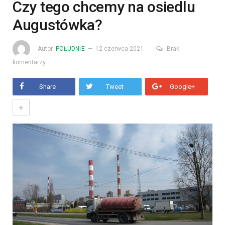
Czy tego chcemy na osiedlu
Augustówka?
Autor
POŁUDNIE
12 czerwca 2021
Brak
komentarzy
Share
Tweet
Google+
+