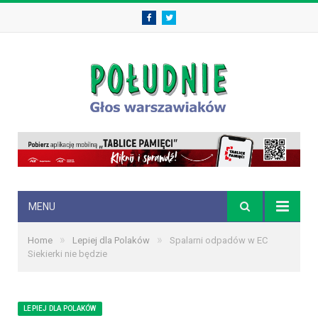
Facebook
Twitter
MENU
»
»
Home
Lepiej dla Polaków
Spalarni odpadów w EC
Siekierki nie będzie
LEPIEJ DLA POLAKÓW