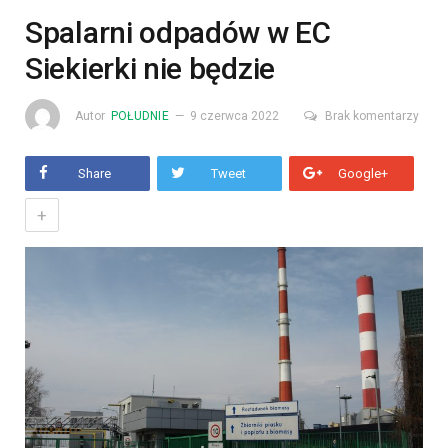
Spalarni odpadów w EC
Siekierki nie będzie
Autor
POŁUDNIE
9 czerwca 2022
Brak komentarzy
Share
Tweet
Google+
+