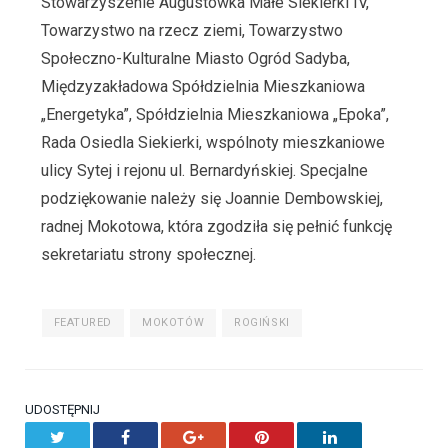
Stowarzyszenie Augustówka Małe Siekierki IV,
Towarzystwo na rzecz ziemi, Towarzystwo
Społeczno-Kulturalne Miasto Ogród Sadyba,
Międzyzakładowa Spółdzielnia Mieszkaniowa
„Energetyka”, Spółdzielnia Mieszkaniowa „Epoka”,
Rada Osiedla Siekierki, wspólnoty mieszkaniowe
ulicy Sytej i rejonu ul. Bernardyńskiej. Specjalne
podziękowanie należy się Joannie Dembowskiej,
radnej Mokotowa, która zgodziła się pełnić funkcję
sekretariatu strony społecznej.
FEATURED
MOKOTÓW
ROGIŃSKI
UDOSTĘPNIJ
Twitter
Facebook
Google+
Pinterest
LinkedIn