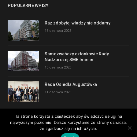
POPULARNE WPISY
Raz zdobytej władzy nie oddamy
16 czerwca 2026
Samozwańczy członkowie Rady
Nadzorczej SMB Imielin
15 czerwca 2026
Rada Osiedla Augustówka
11 czerwca 2026
Ta strona korzysta z ciasteczek aby świadczyć usługi na
najwyższym poziomie. Dalsze korzystanie ze strony oznacza,
Copyright © 2017
że zgadzasz się na ich użycie.