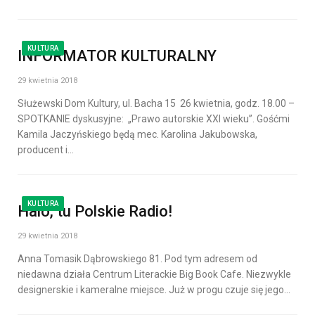
KULTURA
INFORMATOR KULTURALNY
29 kwietnia 2018
Służewski Dom Kultury, ul. Bacha 15 26 kwietnia, godz. 18.00 –
SPOTKANIE dyskusyjne: „Prawo autorskie XXI wieku”. Gośćmi
Kamila Jaczyńskiego będą mec. Karolina Jakubowska,
producent i…
KULTURA
Halo, tu Polskie Radio!
29 kwietnia 2018
Anna Tomasik Dąbrowskiego 81. Pod tym adresem od
niedawna działa Centrum Literackie Big Book Cafe. Niezwykle
designerskie i kameralne miejsce. Już w progu czuje się jego…