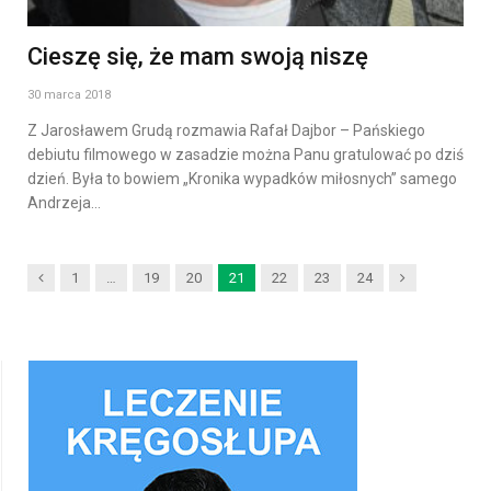
Cieszę się, że mam swoją niszę
30 marca 2018
Z Jarosławem Grudą rozmawia Rafał Dajbor – Pańskiego
debiutu filmowego w zasadzie można Panu gratulować po dziś
dzień. Była to bowiem „Kronika wypadków miłosnych” samego
Andrzeja…
Previous
Next
1
…
19
20
21
22
23
24