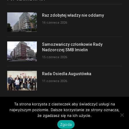
Raz zdobytej władzy nie oddamy
16 czerwca 2026
Samozwańczy członkowie Rady
Nadzorczej SMB Imielin
15 czerwca 2026
Rada Osiedla Augustówka
11 czerwca 2026
Ta strona korzysta z ciasteczek aby świadczyć usługi na
najwyższym poziomie. Dalsze korzystanie ze strony oznacza,
Copyright © 2017
że zgadzasz się na ich użycie.
Zgoda
Kontakt