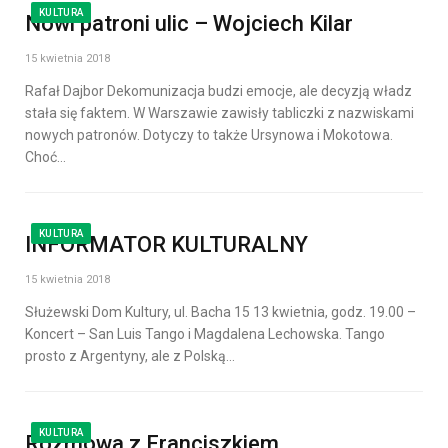
KULTURA
Nowi patroni ulic – Wojciech Kilar
15 kwietnia 2018
Rafał Dajbor Dekomunizacja budzi emocje, ale decyzją władz
stała się faktem. W Warszawie zawisły tabliczki z nazwiskami
nowych patronów. Dotyczy to także Ursynowa i Mokotowa.
Choć…
KULTURA
INFORMATOR KULTURALNY
15 kwietnia 2018
Służewski Dom Kultury, ul. Bacha 15 13 kwietnia, godz. 19.00 –
Koncert – San Luis Tango i Magdalena Lechowska. Tango
prosto z Argentyny, ale z Polską…
KULTURA
Rozmowa z Franciszkiem