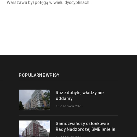
Warszawa był potęgą w wielu dyscyplinach…
POPULARNE WPISY
Raz zdobytej władzy nie
oddamy
16 czerwca 2026
Samozwańczy członkowie
Rady Nadzorczej SMB Imielin