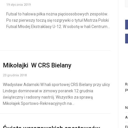
19 stycznia 2019
Futsal to halowa piłka nożna pięcioosobowych zespołów.
Po raz pierwszy toczą się rozgrywki o tytuł Mistrza Polski
Futsal Młodej Ekstraklasy U-12. W sobotę w hali Centrum…
Mikołajki W CRS Bielany
23 grudnia 2018
R
Władysław Adamski W hali sportowej CRS Bielany przy ulicy
p
Lindego dominował w zimowy poranek 12 grudnia
świąteczny i radosny nastrój. Wszystko za sprawą
Mikołajek Sportowo-Rekreacyjnych na…
N
A
F