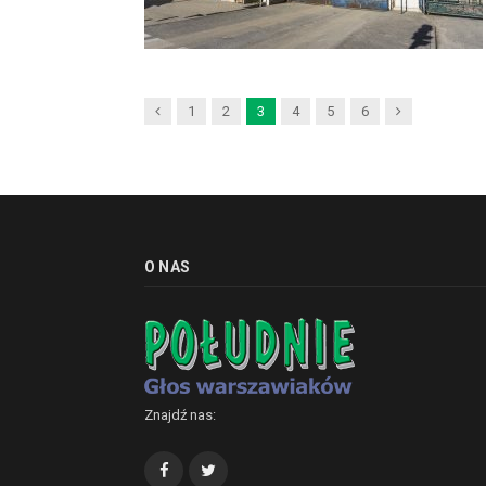
Previous
Next
1
2
3
4
5
6
O NAS
Znajdź nas:
Facebook
Twitter