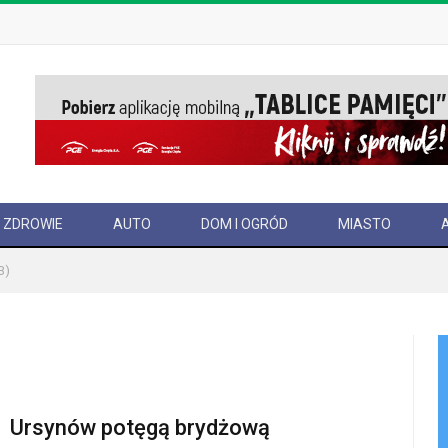
ZDROWIE
AUTO
DOM I OGRÓD
MIASTO
3)
Ursynów potęgą brydżową