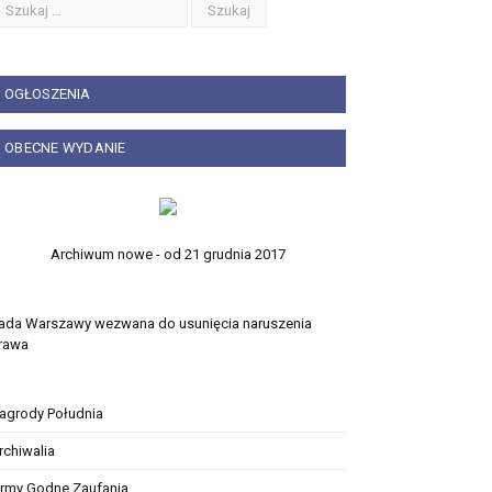
OGŁOSZENIA
OBECNE WYDANIE
Archiwum nowe - od 21 grudnia 2017
ada Warszawy wezwana do usunięcia naruszenia
rawa
agrody Południa
rchiwalia
irmy Godne Zaufania