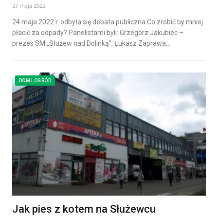
27 maja 2022
24 maja 2022 r. odbyła się debata publiczna Co zrobić by mniej
płacić za odpady? Panelistami byli: Grzegorz Jakubiec –
prezes SM „Służew nad Dolinką”, Łukasz Zaprawa…
DOM I OGRÓD
Jak pies z kotem na Służewcu