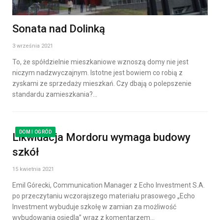
Sonata nad Dolinką
3 września 2021
To, że spółdzielnie mieszkaniowe wznoszą domy nie jest
niczym nadzwyczajnym. Istotne jest bowiem co robią z
zyskami ze sprzedaży mieszkań. Czy dbają o polepszenie
standardu zamieszkania?…
DOM I OGRÓD
Likwidacja Mordoru wymaga budowy
szkół
15 kwietnia 2021
Emil Górecki, Communication Manager z Echo Investment S.A.
po przeczytaniu wczorajszego materiału prasowego „Echo
Investment wybuduje szkołę w zamian za możliwość
wybudowania osiedla” wraz z komentarzem…