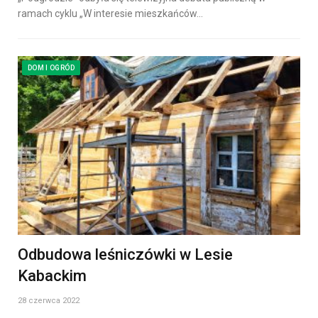
ramach cyklu „W interesie mieszkańców…
DOM I OGRÓD
Odbudowa leśniczówki w Lesie
Kabackim
28 czerwca 2022