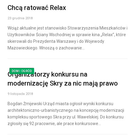
Chcą ratować Relax
23 grudnia 2018
Wciąż aktualne jest stanowisko Stowarzyszenia Mieszkańców i
Użytkowników Ściany Wschodniej w sprawie kina „Relax”, które
skierowali do Prezydenta Warszawy i do Wojewody
Mazowieckiego. Wnoszą o zachowanie…
DOM I OGRÓD
Organizatorzy konkursu na
modernizację Skry za nic mają prawo
9 listopada 2018
Bogdan Żmijewski Urząd miasta ogłosił wyniki konkursu
architektoniczno-urbanistycznego na koncepcję modernizacji
kompleksu sportowego Skra przy ul. Wawelskiej. Do konkursu
zgłosiły się 92 pracownie, ale prace konkursowe…