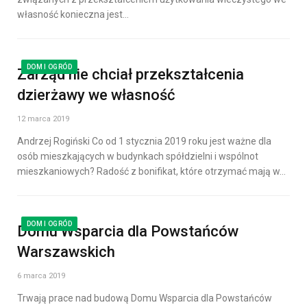
własność konieczna jest…
DOM I OGRÓD
Zarząd nie chciał przekształcenia
dzierżawy we własność
12 marca 2019
Andrzej Rogiński Co od 1 stycznia 2019 roku jest ważne dla
osób mieszkających w budynkach spółdzielni i wspólnot
mieszkaniowych? Radość z bonifikat, które otrzymać mają w…
DOM I OGRÓD
Domu Wsparcia dla Powstańców
Warszawskich
6 marca 2019
Trwają prace nad budową Domu Wsparcia dla Powstańców