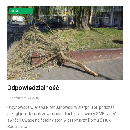
DOM I OGRÓD
Odpowiedzialność
14 października 2018
Ursynowska wierzba Piotr Janowski W sierpniu br. podczas
przeglądu stanu drzew na osiedlach pracownicy SMB „Jary”
zwrócili uwagę na fatalny stan wierzby przy Domu Sztuki.
Specjalista…